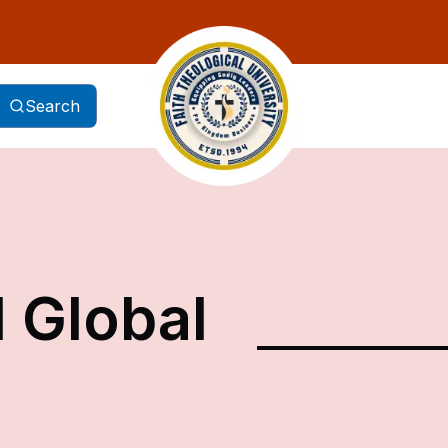
Search
d Global