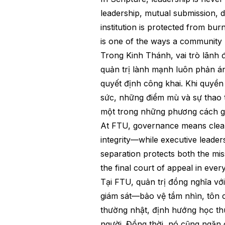
leadership, mutual submission, do
institution is protected from bur
is one of the ways a community h
Trong Kinh Thánh, vai trò lãnh 
quản trị lành mạnh luôn phản án
quyết định công khai. Khi quyề
sức, những điểm mù và sự thao tú
một trong những phương cách giú
At FTU, governance means clear r
integrity—while executive leade
separation protects both the mis
the final court of appeal in every
Tại FTU, quản trị đồng nghĩa vớ
giám sát—bảo vệ tầm nhìn, tôn c
thường nhật, định hướng học thu
người. Đồng thời, nó cũng ngăn 