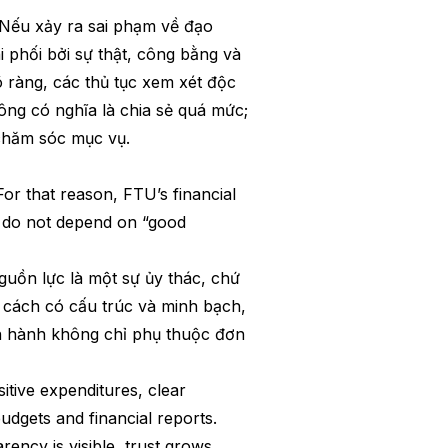
 Nếu xảy ra sai phạm về đạo
 phối bởi sự thật, công bằng và
õ ràng, các thủ tục xem xét độc
hông có nghĩa là chia sẻ quá mức;
 chăm sóc mục vụ.
For that reason, FTU’s financial
at do not depend on “good
uồn lực là một sự ủy thác, chứ
ột cách có cấu trúc và minh bạch,
ận hành không chỉ phụ thuộc đơn
itive expenditures, clear
udgets and financial reports.
ency is visible, trust grows,