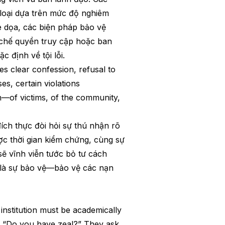
loại dựa trên mức độ nghiêm
e dọa, các biện pháp bảo vệ
n chế quyền truy cập hoặc ban
 định về tội lỗi.
res clear confession, refusal to
es, certain violations
on—of victims, of the community,
ích thực đòi hỏi sự thú nhận rõ
c thời gian kiểm chứng, cùng sự
ẽ vĩnh viễn tước bỏ tư cách
 là sự bảo vệ—bảo vệ các nạn
institution must be academically
sk, “Do you have zeal?” They ask,