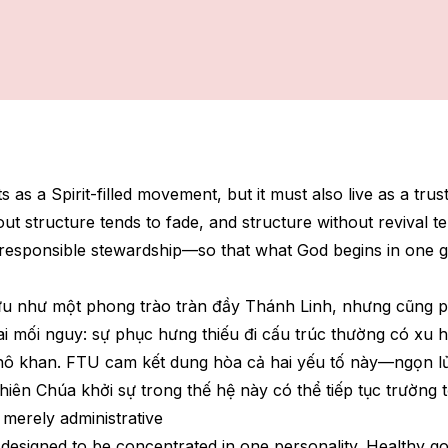
s as a Spirit-filled movement, but it must also live as a trus
ut structure tends to fade, and structure without revival t
d responsible stewardship—so that what God begins in one g
ữu như một phong trào tràn đầy Thánh Linh, nhưng cũng p
hai mối nguy: sự phục hưng thiếu đi cấu trúc thường có xu h
khô khan. FTU cam kết dung hòa cả hai yếu tố này—ngọn lửa
ên Chúa khởi sự trong thế hệ này có thể tiếp tục trường tồ
 merely administrative
r designed to be concentrated in one personality. Healthy 