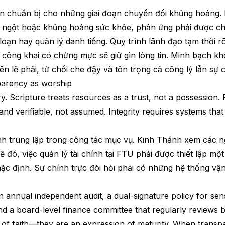
n chuẩn bị cho những giai đoạn chuyển đổi khủng hoảng.
đột ngột hoặc khủng hoảng sức khỏe, phản ứng phải được chi
oạn hay quản lý danh tiếng. Quy trình lãnh đạo tạm thời r
g công khai có chừng mực sẽ giữ gìn lòng tin. Minh bạch k
ên lẽ phải, từ chối che đậy và tôn trọng cả công lý lẫn sự
parency as worship
y. Scripture treats resources as a trust, not a possession. 
nd verifiable, not assumed. Integrity requires systems th
h trung lập trong công tác mục vụ. Kinh Thánh xem các ng
 lẽ đó, việc quản lý tài chính tại FTU phải được thiết lập m
mặc định. Sự chính trực đòi hỏi phải có những hệ thống v
 annual independent audit, a dual-signature policy for sens
and a board-level finance committee that regularly reviews b
of faith—they are an expression of maturity. When transpar