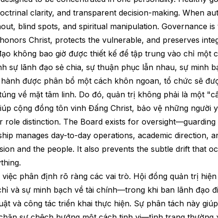
ctrinal clarity, and transparent decision-making. When autho
nout, blind spots, and spiritual manipulation. Governance is 
onors Christ, protects the vulnerable, and preserves integr
đạo không bao giờ được thiết kế để tập trung vào chỉ một 
h sự lãnh đạo sẻ chia, sự thuận phục lẫn nhau, sự minh bạ
n hành được phân bổ một cách khôn ngoan, tổ chức sẽ được
ng về mặt tâm linh. Do đó, quản trị không phải là một "cấu 
p cộng đồng tôn vinh Đấng Christ, bảo vệ những người yếu
ole distinction. The Board exists for oversight—guarding vi
rship manages day-to-day operations, academic direction, a
sion and the people. It also prevents the subtle drift th
thing.
i việc phân định rõ ràng các vai trò. Hội đồng quản trị hi
hỉ và sự minh bạch về tài chính—trong khi ban lãnh đạo đ
ật và công tác triển khai thực hiện. Sự phân tách này giú
chặn sự chệch hướng một cách tinh vi—tình trạng thường x