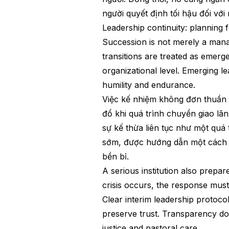
người quyết định tối hậu đối với
Leadership continuity: planning 
Succession is not merely a manage
transitions are treated as emerge
organizational level. Emerging lea
humility and endurance.
Việc kế nhiệm không đơn thuần l
đổ khi quá trình chuyển giao lã
sự kế thừa liên tục như một quá
sớm, được hướng dẫn một cách 
bền bỉ.
A serious institution also prepare
crisis occurs, the response mus
Clear interim leadership proto
preserve trust. Transparency doe
justice and pastoral care.