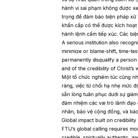
hành vi sai phạm không được xe
trọng để đảm bảo biện pháp xử 
khẩn cấp có thể được kích hoạt 
hành lệnh cấm tiếp xúc. Các biệ
A serious institution also recogni
minimize or blame-shift, time-tes
permanently disqualify a person 
and of the credibility of Christ’s 
Một tổ chức nghiêm túc cũng nhậ
ràng, việc từ chối hạ nhẹ mức đ
sẵn lòng tuân phục dưới sự giám
đảm nhiệm các vai trò lãnh đạo
nhân, bảo vệ cộng đồng, và bảo 
Global impact built on credibility
FTU’s global calling requires mo
credible, spiritually authentic, 