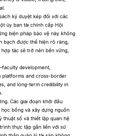
al.
sách ký duyệt kép đối với các
ột ủy ban tài chính cấp Hội
hững biện pháp bảo vệ này không
nh bạch được thể hiện rõ ràng,
 hợp tác sẽ trở nên bền vững,
n—faculty development,
ng platforms and cross-border
s, and long-term credibility in
e.
ng. Các giai đoạn khởi đầu
rợ học bổng và xây dựng nguồn
ỹ thuật số và thiết lập quan hệ
rình thực tập gắn liền với sứ
Tinh thần quản lý tài sản không