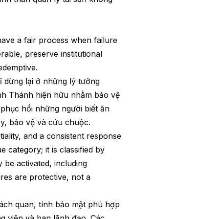
have a fair process when failure
rable, preserve institutional
redemptive.
ỉ dừng lại ở những lý tưởng
Kinh Thánh hiện hữu nhằm bảo vệ
 phục hồi những người biết ăn
ạy, bảo vệ và cứu chuộc.
tiality, and a consistent response
 category; it is classified by
 be activated, including
res are protective, not a
hách quan, tính bảo mật phù hợp
ng viên và ban lãnh đạo. Các