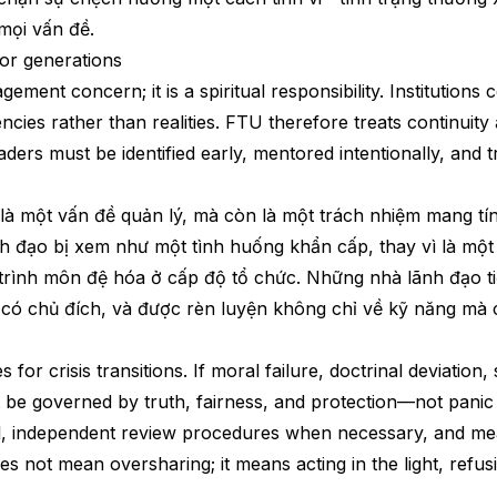
 mọi vấn đề.
for generations
ment concern; it is a spiritual responsibility. Institutions
ncies rather than realities. FTU therefore treats continuity 
ders must be identified early, mentored intentionally, and tra
à một vấn đề quản lý, mà còn là một trách nhiệm mang tín
nh đạo bị xem như một tình huống khẩn cấp, thay vì là một 
 trình môn đệ hóa ở cấp độ tổ chức. Những nhà lãnh đạo t
có chủ đích, và được rèn luyện không chỉ về kỹ năng mà 
s for crisis transitions. If moral failure, doctrinal deviation
t be governed by truth, fairness, and protection—not pani
col, independent review procedures when necessary, and m
s not mean oversharing; it means acting in the light, refu