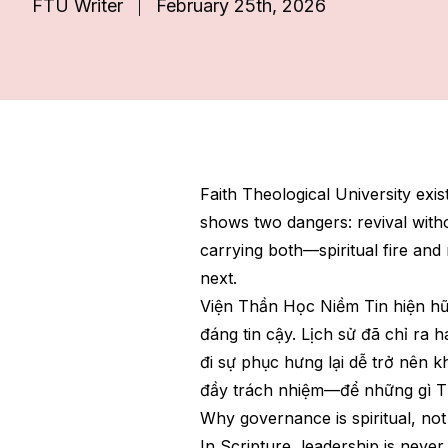
FTU Writer
February 25th, 2026
Faith Theological University exist
shows two dangers: revival witho
carrying both—spiritual fire an
next.
Viện Thần Học Niềm Tin hiện h
đáng tin cậy. Lịch sử đã chỉ ra 
đi sự phục hưng lại dễ trở nên 
đầy trách nhiệm—để những gì Thi
Why governance is spiritual, not
In Scripture, leadership is neve