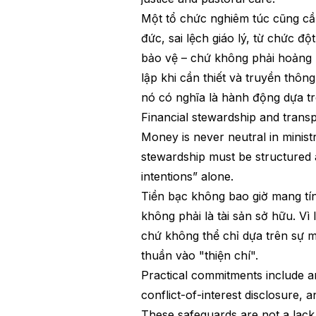
Một tổ chức nghiêm túc cũng cầ
đức, sai lệch giáo lý, từ chức 
bảo vệ – chứ không phải hoảng l
lập khi cần thiết và truyền thôn
nó có nghĩa là hành động dựa tr
Financial stewardship and trans
Money is never neutral in ministr
stewardship must be structured a
intentions” alone.
Tiền bạc không bao giờ mang tín
không phải là tài sản sở hữu. Vì
chứ không thể chỉ dựa trên sự 
thuần vào "thiện chí".
Practical commitments include an
conflict-of-interest disclosure, 
These safeguards are not a lack 