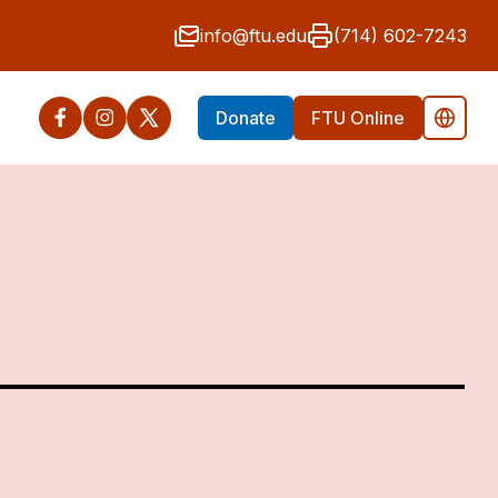
info@ftu.edu
(714) 602-7243
Donate
FTU Online