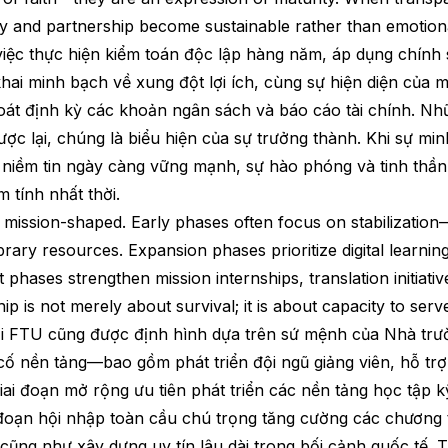
y and partnership become sustainable rather than emotion
iệc thực hiện kiểm toán độc lập hàng năm, áp dụng chính 
hai minh bạch về xung đột lợi ích, cùng sự hiện diện của m
soát định kỳ các khoản ngân sách và báo cáo tài chính. N
ợc lại, chúng là biểu hiện của sự trưởng thành. Khi sự mi
i niềm tin ngày càng vững mạnh, sự hào phóng và tinh thần
 tính nhất thời.
o mission-shaped. Early phases often focus on stabilizatio
brary resources. Expansion phases prioritize digital learni
hases strengthen mission internships, translation initiative
ip is not merely about survival; it is about capacity to serv
ại FTU cũng được định hình dựa trên sứ mệnh của Nhà trườ
 cố nền tảng—bao gồm phát triển đội ngũ giảng viên, hỗ t
giai đoạn mở rộng ưu tiên phát triển các nền tảng học tập k
i đoạn hội nhập toàn cầu chú trọng tăng cường các chương t
, cũng như xây dựng uy tín lâu dài trong bối cảnh quốc tế. 