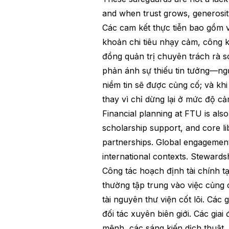
and when trust grows, generosit
Các cam kết thực tiễn bao gồm v
khoản chi tiêu nhạy cảm, công k
đồng quản trị chuyên trách rà 
phản ánh sự thiếu tin tưởng—ngư
niềm tin sẽ được củng cố; và kh
thay vì chỉ dừng lại ở mức độ cảm
Financial planning at FTU is als
scholarship support, and core li
partnerships. Global engagement p
international contexts. Stewardsh
Công tác hoạch định tài chính t
thường tập trung vào việc củng
tài nguyên thư viện cốt lõi. Các 
đối tác xuyên biên giới. Các gia
mệnh, các sáng kiến ​​dịch thuật