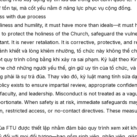
ự tồn tại, mà cốt yếu nằm ở năng lực phục vụ cộng đồng.
ess with due process
ness and humility, it must have more than ideals—it must 
ts to protect the holiness of the Church, safeguard the vulne
ant. It is never retaliation. It is corrective, protective, and 
hánh khiết và lòng khiêm nhường, tổ chức này không thể ch
t quy trình công bằng khi xảy ra sai phạm. Kỷ luật theo 
he chở những người yếu thế, gìn giữ uy tín của tổ chức, và
g phải là sự trả đũa. Thay vào đó, kỷ luật mang tính sửa d
licy exists to ensure impartial review, appropriate confiden
faculty, and leadership. Misconduct is not treated as a vague
portionate. When safety is at risk, immediate safeguards may
, restricted access, or no-contact directives. These measu
của FTU được thiết lập nhằm đảm bảo quy trình xem xét k
ý đối với mọi đối tượng—bao gồm sinh viên, nhân viên, giả