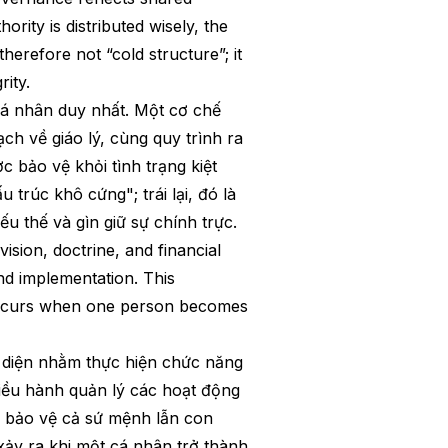
rity is distributed wisely, the
therefore not “cold structure”; it
ity.
cá nhân duy nhất. Một cơ chế
ch về giáo lý, cùng quy trình ra
 bảo vệ khỏi tình trạng kiệt
trúc khô cứng"; trái lại, đó là
 thế và gìn giữ sự chính trực.
sion, doctrine, and financial
nd implementation. This
at occurs when one person becomes
ện diện nhằm thực hiện chức năng
iều hành quản lý các hoạt động
p bảo vệ cả sứ mệnh lẫn con
ảy ra khi một cá nhân trở thành