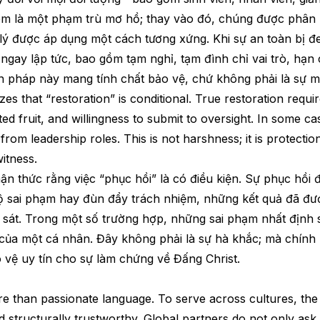
m là một phạm trù mơ hồ; thay vào đó, chúng được phân 
lý được áp dụng một cách tương xứng. Khi sự an toàn bị đ
ngay lập tức, bao gồm tạm nghỉ, tạm đình chỉ vai trò, hạ
n pháp này mang tính chất bảo vệ, chứ không phải là sự mặc
zes that “restoration” is conditional. True restoration requi
ted fruit, and willingness to submit to oversight. In some cas
from leadership roles. This is not harshness; it is protecti
witness.
n thức rằng việc “phục hồi” là có điều kiện. Sự phục hồi đ
ộ sai phạm hay đùn đẩy trách nhiệm, những kết quả đã đượ
 sát. Trong một số trường hợp, những sai phạm nhất định s
 của một cá nhân. Đây không phải là sự hà khắc; mà chính
vệ uy tín cho sự làm chứng về Đấng Christ.
re than passionate language. To serve across cultures, the 
and structurally trustworthy. Global partners do not only a