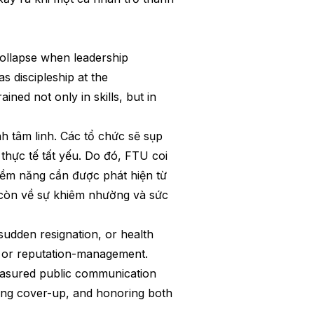
 collapse when leadership
as discipleship at the
ined not only in skills, but in
h tâm linh. Các tổ chức sẽ sụp
thực tế tất yếu. Do đó, FTU coi
iềm năng cần được phát hiện từ
còn về sự khiêm nhường và sức
, sudden resignation, or health
c or reputation-management.
easured public communication
sing cover-up, and honoring both