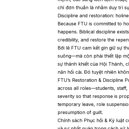
chỉ đơn thuần là nhằm duy trì s
Discipline and restoration: holin
Because FTU is committed to holi
happens. Biblical discipline exis
credibility, and restore the repent
Bởi lẽ FTU cam kết gìn giữ sự t
suông—mà còn phải thiết lập mộ
sự thánh khiết của Hội Thánh, c
năn hối cải. Đó tuyệt nhiên khôn
FTU’s Restoration & Discipline Po
across all roles—students, staff, 
severity so that response is pro
temporary leave, role suspension
presumption of guilt.
Chính sách Phục hồi & Kỷ luật 
và sự nhất quán trong cách xử l